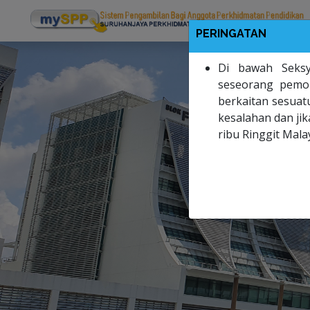
PERINGATAN
Di bawah Seksy
seseorang pemo
berkaitan sesua
kesalahan dan ji
ribu Ringgit Mala