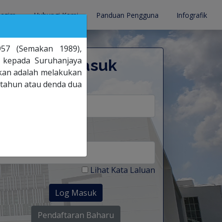
Lazim
Hubungi Kami
Panduan Pengguna
Infografik
957 (Semakan 1989),
 kepada Suruhanjaya
Log Masuk
kan adalah melakukan
 tahun atau denda dua
No. Kad Pengenalan
Kata Laluan
Lihat Kata Laluan
Log Masuk
Pendaftaran Baharu